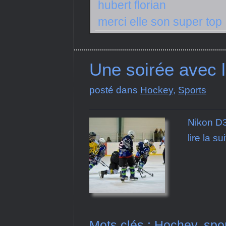
hubert florian
merci elle son super top .
Une soirée avec 
posté dans
Hockey
,
Sports
Nikon D
lire la su
Mots clés :
Hochey
,
spo