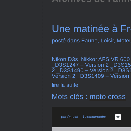
Une matinée à Fr
posté dans
Faune
,
Loisir
,
Mote
Nikon D3s Nikkor AFS VR 600 
_D3S1247 – Version 2 _D3S158
2 _D3S1490 – Version 2 _D3S1
Version 2 _D3S1409 – Versio
lire la suite
Mots clés :
moto cross
par
Pascal
1 commentaire