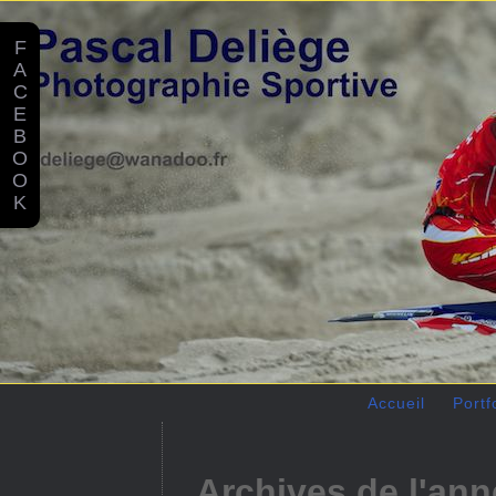
F
A
C
E
B
O
O
K
Accueil
Portf
Archives de l'ann