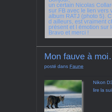
un certain Nicolas Colla
sur FB avec le lien vers 
album RATJ (photo 5). C e
d ailleurs, est vraiment 
présent et l émotion sur 
Bravo et merci !
Mon fauve à mo
posté dans
Faune
Nikon D
lire la su