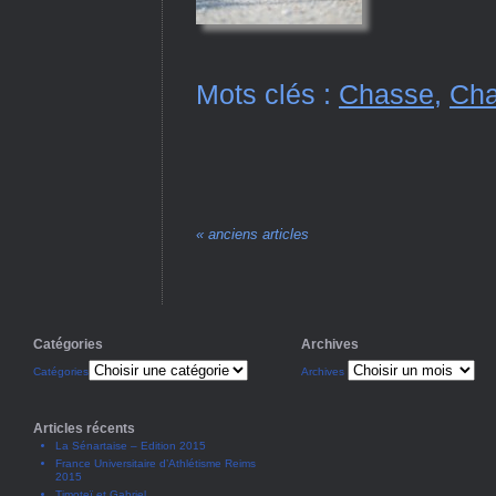
Mots clés :
Chasse
,
Cha
« anciens articles
Catégories
Archives
Catégories
Archives
Articles récents
La Sénartaise – Edition 2015
France Universitaire d’Athlétisme Reims
2015
Timoteï et Gabriel