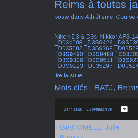
Reims à toutes j
posté dans
Athlétisme
,
Course 
Nikon D3 & D3s Nikkor AFS 14
_D034998 _D3S9426 _D3S93
_D035082 _D3S9369 _D0352
_D3S9490 _D3S9488 _D0350
_D3S9306 _D3S9511 _D3S92
_D3S9123 _D035297 _D03514
lire la suite
Mots clés :
RATJ
,
Reim
par
Pascal
1 commentaire
GIACOMELLI Julie
Bonjour,