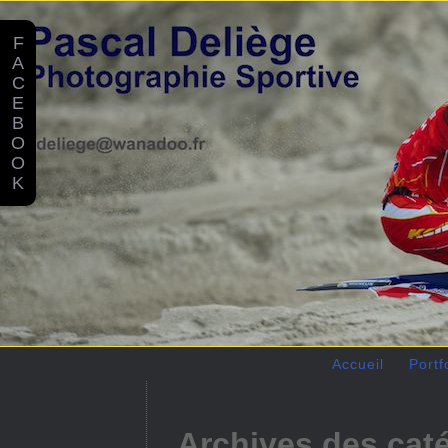
F
A
C
E
B
O
O
K
Accueil
Portf
Archives des cat