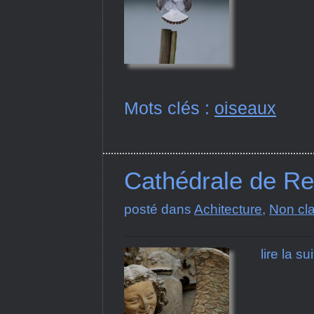
Mots clés :
oiseaux
Cathédrale de R
posté dans
Achitecture
,
Non cl
lire la su