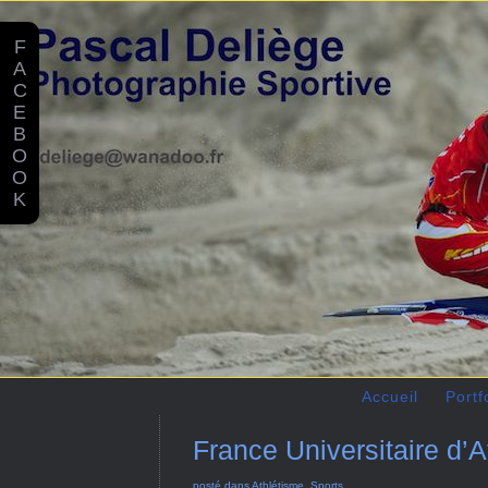
F
A
C
E
B
O
O
K
Accueil
Portf
France Universitaire d’
posté dans
Athlétisme
,
Sports