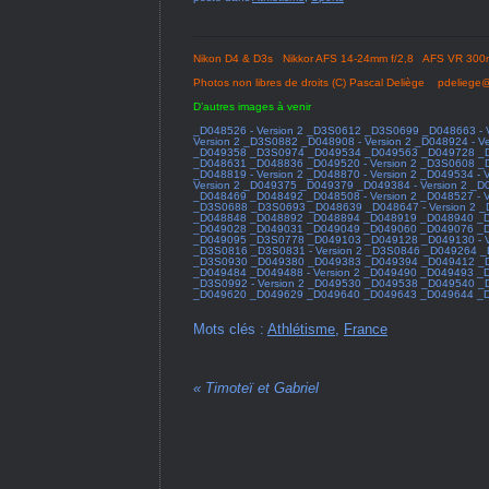
Nikon D4 & D3s Nikkor AFS 14-24mm f/2,8 AFS VR 300
Photos non libres de droits (C) Pascal Deliège pdelieg
D’autres images à venir
_D048526 - Version 2
_D3S0612
_D3S0699
_D048663 - V
Version 2
_D3S0882
_D048908 - Version 2
_D048924 - Ve
_D049358
_D3S0974
_D049534
_D049563
_D049728
_
_D048631
_D048836
_D049520 - Version 2
_D3S0608
_
_D048819 - Version 2
_D048870 - Version 2
_D049534 - V
Version 2
_D049375
_D049379
_D049384 - Version 2
_D0
_D048469
_D048492
_D048508 - Version 2
_D048527 - V
_D3S0688
_D3S0693
_D048639
_D048647 - Version 2
_
_D048848
_D048892
_D048894
_D048919
_D048940
_
_D049028
_D049031
_D049049
_D049060
_D049076
_D
_D049095
_D3S0778
_D049103
_D049128
_D049130 - V
_D3S0816
_D3S0831 - Version 2
_D3S0846
_D049264
_
_D3S0930
_D049380
_D049383
_D049394
_D049412
_
_D049484
_D049488 - Version 2
_D049490
_D049493
_
_D3S0992 - Version 2
_D049530
_D049538
_D049540
_
_D049620
_D049629
_D049640
_D049643
_D049644
_
Mots clés :
Athlétisme
,
France
«
Timoteï et Gabriel