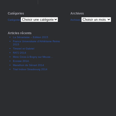
Catégories
Archives
Catégories
Archives
Articles récents
La Sénartaise – Edition 2015
France Universitaire d’Athlétisme Reims
2015
Timoteï et Gabriel
RATJ 2014
Moto Cross à Bogny sur Meuse…
Ecosse 2014.
Marathon de Sénart 2014
Trial Indoor Strasbourg 2014