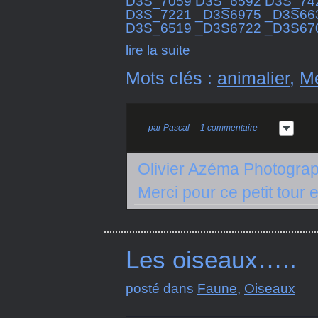
D3S_7059 D3S_6592 D3S_74
D3S_7221 _D3S6975 _D3S66
D3S_6519 _D3S6722 _D3S670
lire la suite
Mots clés :
animalier
,
M
par
Pascal
1 commentaire
Olivier Azéma Photogra
Merci pour ce petit tou
Les oiseaux…..
posté dans
Faune
,
Oiseaux