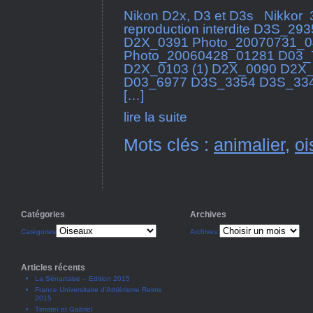
Nikon D2x, D3 et D3s Nikkor 30
reproduction interdite D3S_
D2X_0391 Photo_20070731_0
Photo_20060428_01281 D03_
D2X_0103 (1) D2X_0090 D2X
D03_6977 D3S_3354 D3S_33
[…]
lire la suite
Mots clés :
animalier
,
oi
Catégories
Archives
Catégories
Archives
Articles récents
La Sénartaise – Edition 2015
France Universitaire d’Athlétisme Reims
2015
Timoteï et Gabriel