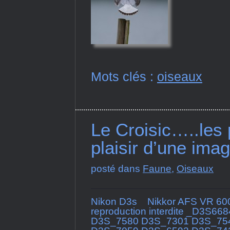
Mots clés :
oiseaux
Le Croisic…..les 
plaisir d’une ima
posté dans
Faune
,
Oiseaux
Nikon D3s Nikkor AFS VR 600 
reproduction interdite _D3
D3S_7580 D3S_7301 D3S_75