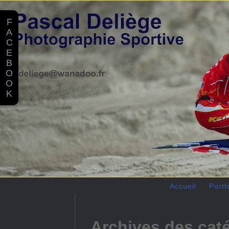
F
A
C
E
B
O
O
K
Accueil
Portf
Archives des cat