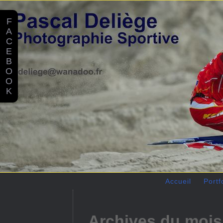
F
A
C
E
B
O
O
K
Accueil
Portf
Archives du mois 