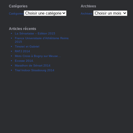
Catégories
Archives
Catégories
Archives
Articles récents
La Sénartaise – Edition 2015
France Universitaire d’Athlétisme Reims
2015
Timoteï et Gabriel
RATJ 2014
Moto Cross à Bogny sur Meuse…
Ecosse 2014.
Marathon de Sénart 2014
Trial Indoor Strasbourg 2014