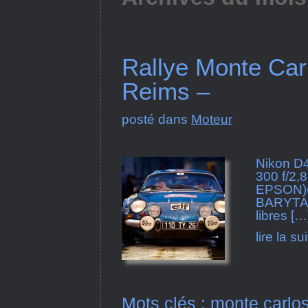
Rallye Monte Car
Reims –
posté dans
Moteur
Nikon D
300 f/2,
EPSON)(
BARYTA 
libres […
lire la su
Mots clés :
monte carlo