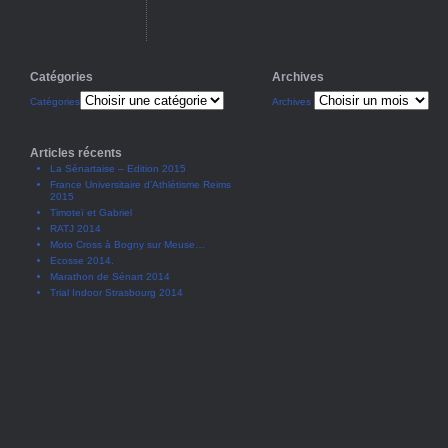
Catégories
Archives
Catégories
Archives
Articles récents
La Sénartaise – Edition 2015
France Universitaire d’Athlétisme Reims
2015
Timoteï et Gabriel
RATJ 2014
Moto Cross à Bogny sur Meuse…
Ecosse 2014.
Marathon de Sénart 2014
Trial Indoor Strasbourg 2014