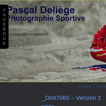
F
A
C
E
B
O
O
K
Accueil
Portf
_D047060 – Version 2
posté dans