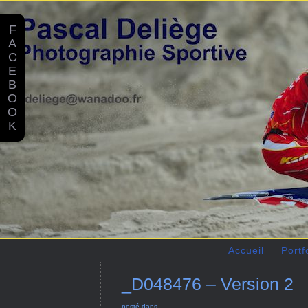
F
A
C
E
B
O
O
K
Accueil
Portf
_D048476 – Version 2
posté dans