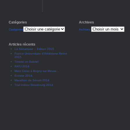
Catégories
Archives
Catégories
Archives
Articles récents
La Sénartaise – Edition 2015
France Universitaire d’Athlétisme Reims
2015
Timoteï et Gabriel
RATJ 2014
Moto Cross à Bogny sur Meuse…
Ecosse 2014.
Marathon de Sénart 2014
Trial Indoor Strasbourg 2014