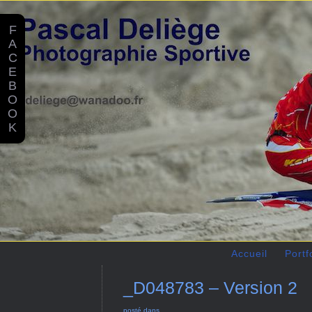
F
A
C
E
B
O
O
K
Accueil
Portf
_D048783 – Version 2
posté dans