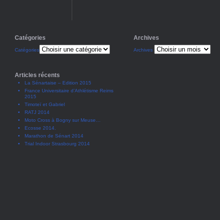
Catégories
Archives
Catégories
Archives
Articles récents
La Sénartaise – Edition 2015
France Universitaire d’Athlétisme Reims
2015
Timoteï et Gabriel
RATJ 2014
Moto Cross à Bogny sur Meuse…
Ecosse 2014.
Marathon de Sénart 2014
Trial Indoor Strasbourg 2014