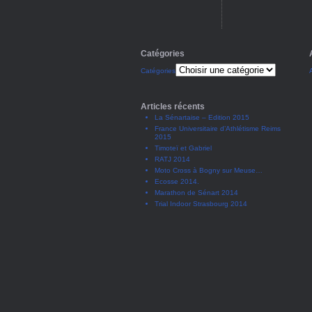
Catégories
Catégories
Articles récents
La Sénartaise – Edition 2015
France Universitaire d’Athlétisme Reims
2015
Timoteï et Gabriel
RATJ 2014
Moto Cross à Bogny sur Meuse…
Ecosse 2014.
Marathon de Sénart 2014
Trial Indoor Strasbourg 2014