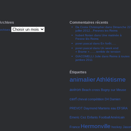
Archives
Commentaires récents
Da Costa Christopher
dans
Dimanche 22
Archives
juillet 2012…Fresnes les Reims
hubert florian
dans
Une matinée à
Fresne lès Reims
poret pascal
dans
En forêt…..
poret pascal
dans
Un week end
« Brame »…….terrible de tension
GIACOMELLI Julie
dans
Reims à toutes
jambes 2011
Étiquettes
animalier
Athlétisme
aviron
Beach cross
Bogny sur Meuse
cerf
cheval
compétition
D4
Damien
PREVOT
Daymond Martens
eau
EFSRA
Emeric Cez
Enfants
Football Américain
Hermonville
France
hockey
Jaso