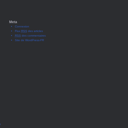
Meta
Connexion
Flux
RSS
des articles
RSS
des commentaires
Site de WordPress-FR
n