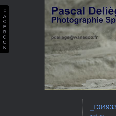
F
A
C
E
B
O
O
K
_D0493
posté dans