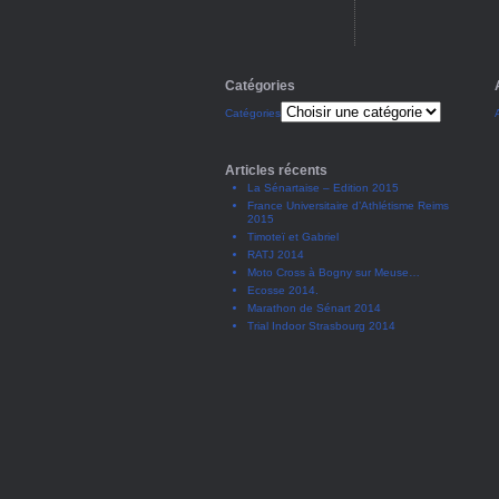
Catégories
Catégories
Articles récents
La Sénartaise – Edition 2015
France Universitaire d’Athlétisme Reims
2015
Timoteï et Gabriel
RATJ 2014
Moto Cross à Bogny sur Meuse…
Ecosse 2014.
Marathon de Sénart 2014
Trial Indoor Strasbourg 2014