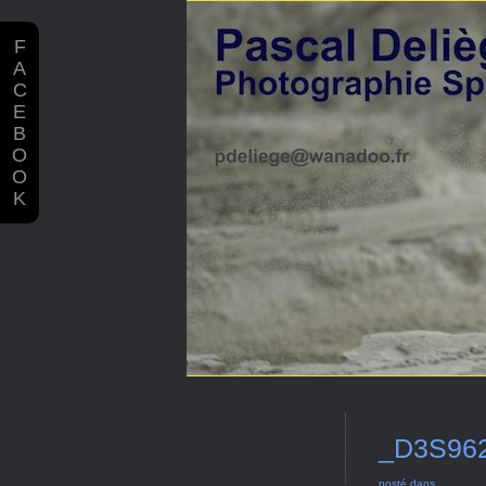
F
A
C
E
B
O
O
K
_D3S96
posté dans