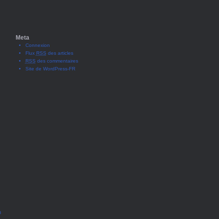
Meta
Connexion
Flux
RSS
des articles
RSS
des commentaires
Site de WordPress-FR
n