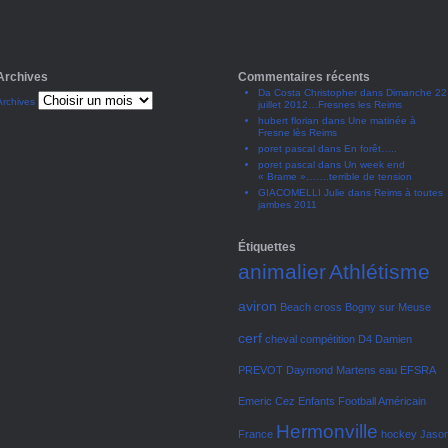
Archives
Commentaires récents
Da Costa Christopher
dans
Dimanche 22
Archives
juillet 2012…Fresnes les Reims
hubert florian
dans
Une matinée à
Fresne lès Reims
poret pascal
dans
En forêt…..
poret pascal
dans
Un week end
« Brame »…….terrible de tension
GIACOMELLI Julie
dans
Reims à toutes
jambes 2011
Étiquettes
animalier
Athlétisme
aviron
Beach cross
Bogny sur Meuse
cerf
cheval
compétition
D4
Damien
PREVOT
Daymond Martens
eau
EFSRA
Emeric Cez
Enfants
Football Américain
Hermonville
France
hockey
Jaso