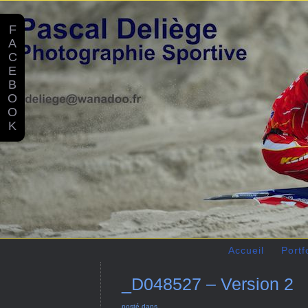
F
A
C
E
B
O
O
K
Accueil
Portf
_D048527 – Version 2
posté dans