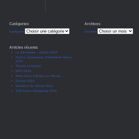
Catégories
Archives
Catégories
Archives
Articles récents
La Sénartaise – Edition 2015
France Universitaire d’Athlétisme Reims
2015
Timoteï et Gabriel
RATJ 2014
Moto Cross à Bogny sur Meuse…
Ecosse 2014.
Marathon de Sénart 2014
Trial Indoor Strasbourg 2014