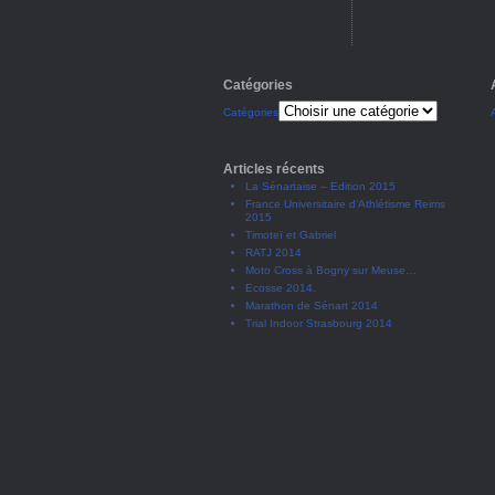
Catégories
Catégories
Articles récents
La Sénartaise – Edition 2015
France Universitaire d’Athlétisme Reims
2015
Timoteï et Gabriel
RATJ 2014
Moto Cross à Bogny sur Meuse…
Ecosse 2014.
Marathon de Sénart 2014
Trial Indoor Strasbourg 2014