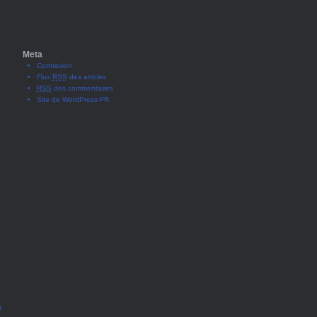
Meta
Connexion
Flux
RSS
des articles
RSS
des commentaires
Site de WordPress-FR
n