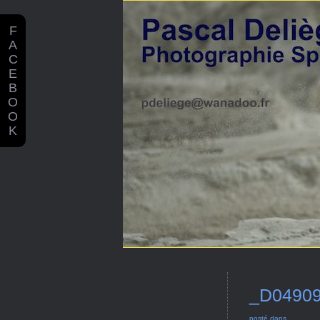
F
A
C
E
B
O
O
K
_D0490
posté dans