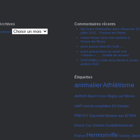
Archives
Commentaires récents
Da Costa Christopher
dans
Dimanche 22
Archives
juillet 2012…Fresnes les Reims
hubert florian
dans
Une matinée à
Fresne lès Reims
poret pascal
dans
En forêt…..
poret pascal
dans
Un week end
« Brame »…….terrible de tension
GIACOMELLI Julie
dans
Reims à toutes
jambes 2011
Étiquettes
animalier
Athlétisme
aviron
Beach cross
Bogny sur Meuse
cerf
cheval
compétition
D4
Damien
PREVOT
Daymond Martens
eau
EFSRA
Emeric Cez
Enfants
Football Américain
Hermonville
France
hockey
Jaso