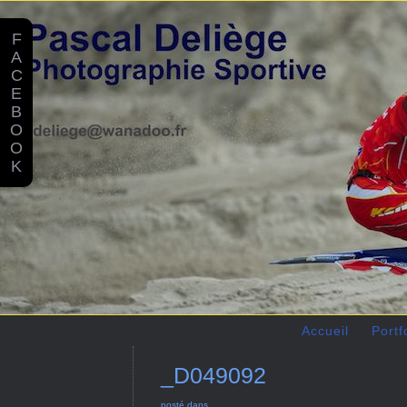
F
A
C
E
B
O
O
K
Accueil
Portf
_D049092
posté dans