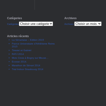
Catégories
Archives
Catégories
Archives
Articles récents
La Sénartaise – Edition 2015
France Universitaire d’Athlétisme Reims
2015
Timoteï et Gabriel
RATJ 2014
Moto Cross à Bogny sur Meuse…
Ecosse 2014.
Marathon de Sénart 2014
Trial Indoor Strasbourg 2014