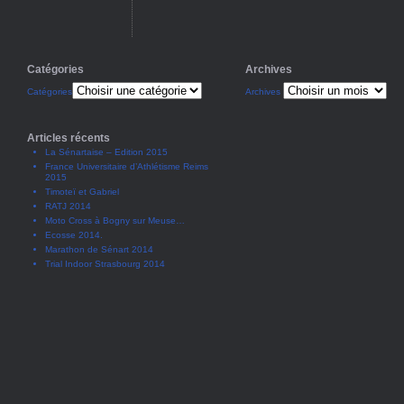
Catégories
Archives
Catégories
Archives
Articles récents
La Sénartaise – Edition 2015
France Universitaire d’Athlétisme Reims
2015
Timoteï et Gabriel
RATJ 2014
Moto Cross à Bogny sur Meuse…
Ecosse 2014.
Marathon de Sénart 2014
Trial Indoor Strasbourg 2014