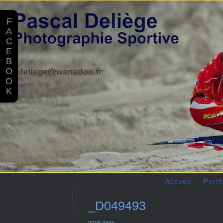
F
A
C
E
B
O
O
K
Accueil
Portf
_D049493
posté dans