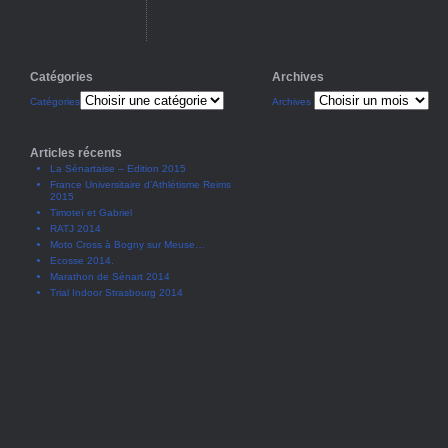
Catégories
Archives
Catégories
Archives
Articles récents
La Sénartaise – Edition 2015
France Universitaire d’Athlétisme Reims
2015
Timoteï et Gabriel
RATJ 2014
Moto Cross à Bogny sur Meuse…
Ecosse 2014.
Marathon de Sénart 2014
Trial Indoor Strasbourg 2014