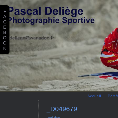
F
A
C
E
B
O
O
K
Accueil
Portf
_D049679
posté dans